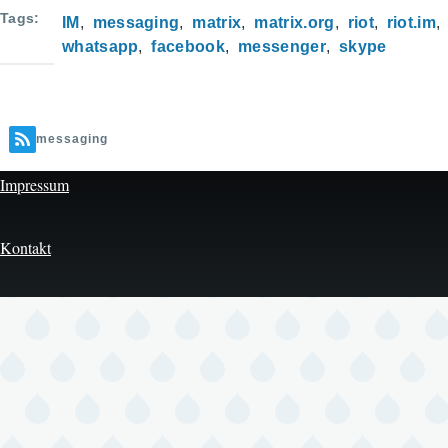
Tags
IM
messaging
matrix
matrix.org
riot
riot.im
whatsapp
facebook
messenger
skype
messaging
Impressum
Kontakt