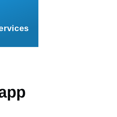
ervices
mb
app