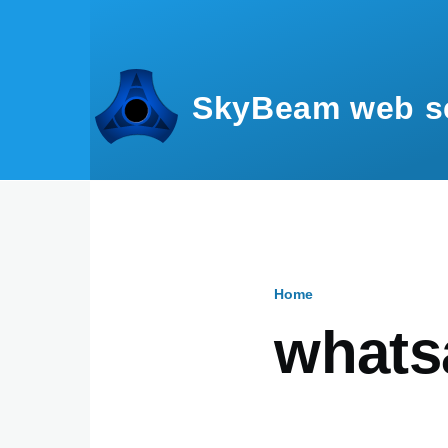
Skip to main content
SkyBeam web s
Home
Breadcru
whats